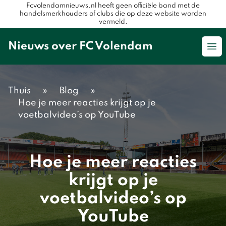
Fcvolendamnieuws.nl heeft geen officiële band met de
handelsmerkhouders of clubs die op deze website worden
vermeld.
Nieuws over FC Volendam
Op
Thuis
»
Blog
»
Hoe je meer reacties krijgt op je
voetbalvideo’s op YouTube
Hoe je meer reacties
krijgt op je
voetbalvideo’s op
YouTube