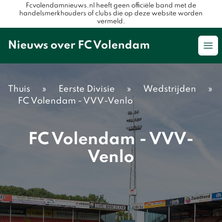
Fcvolendamnieuws.nl heeft geen officiële band met de
handelsmerkhouders of clubs die op deze website worden
vermeld.
Nieuws over FC Volendam
Op
Thuis
»
Eerste Divisie
»
Wedstrijden
»
FC Volendam - VVV-Venlo
FC Volendam - VVV-
Venlo