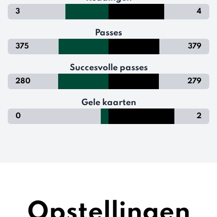
3
4
Passes
375
379
Succesvolle passes
280
279
Gele kaarten
0
2
Opstellingen