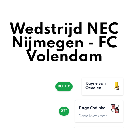
Wedstrijd NEC
Nijmegen - FC
Volendam
Kayne van
90' +3'
Oevelen
Tiago Codinha
87'
Dave Kwakman