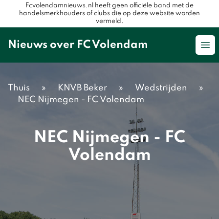
Fcvolendamnieuws.nl heeft geen officiële band met de
handelsmerkhouders of clubs die op deze website worden
vermeld.
Nieuws over FC Volendam
Op
Thuis
»
KNVB Beker
»
Wedstrijden
»
NEC Nijmegen - FC Volendam
NEC Nijmegen - FC
Volendam