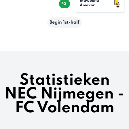
Mawouna
42'
Amevor
Begin 1st-half
Statistieken
NEC Nijmegen -
FC Volendam