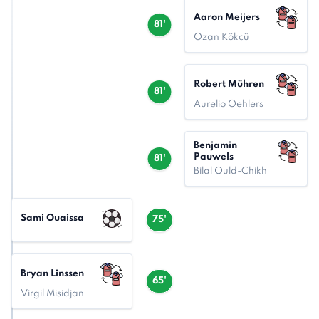
Aaron Meijers
81'
Ozan Kökcü
Robert Mühren
81'
Aurelio Oehlers
Benjamin
Pauwels
81'
Bilal Ould-Chikh
Sami Ouaissa
75'
Bryan Linssen
65'
Virgil Misidjan