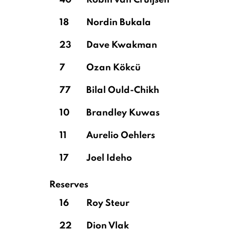
40
Robin van Cruijsen
18
Nordin Bukala
23
Dave Kwakman
7
Ozan Kökcü
77
Bilal Ould-Chikh
10
Brandley Kuwas
11
Aurelio Oehlers
17
Joel Ideho
Reserves
16
Roy Steur
22
Dion Vlak