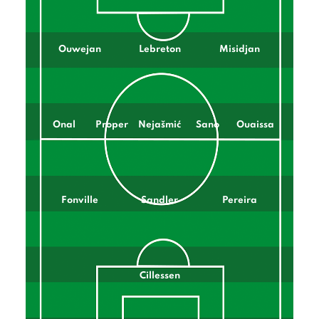
Ouwejan
Lebreton
Misidjan
Onal
Proper
Nejašmić
Sano
Ouaissa
Fonville
Sandler
Pereira
Cillessen