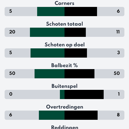
Corners
5
6
Schoten totaal
20
11
Schoten op doel
5
3
Balbezit %
50
50
Buitenspel
0
1
Overtredingen
6
8
Reddingen